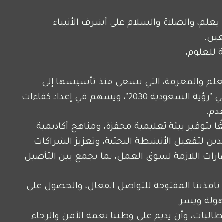
الحمد لله الذي علم بالقلم، علم الإنسان ما لم يعلم، والصلاة والسلام على أشرف الأنبياء 
ين.
ة للعلوم،
يسرني أن أرحب بكم في رحاب كليتكم، منارة العلم والمعرفة، التي تسعى منذ تأسيسها إلى 
تقديم تعليم نوعي يواكب تطلعات وطننا الغالي "رؤية السعودية 2030"، ويسهم في إعداد كفاءات 
دم.
إن كلية الباحة الأهلية للعلوم تولي اهتمامًا بالغًا بتوفير بيئة تعليمية محفزة، ومناهج أكاديمية 
مواكبة، وهيئة تدريس متميزة، كما نسعى جاهدين لتفعيل الأنشطة البحثية، وتعزيز الشراكات 
المجتمعية، وتمكين طلابنا وطالباتنا من المهارات اللازمة لسوق العمل، بما يجمع بين التأصيل 
ونسعد بتواصلكم عبر هذا الموقع، الذي يمثل نافذتنا المفتوحة للتواصل الفعال، والحصول على 
هولة ويسر.
سائلين الله أن يوفق أبناءنا وبناتنا الطلاب والطالبات، وأن يديم على وطننا نعمة الأمن والرخاء 