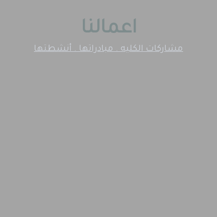
اعمالنا
مشاركات الكليه . مبادراتها . أنشطتها